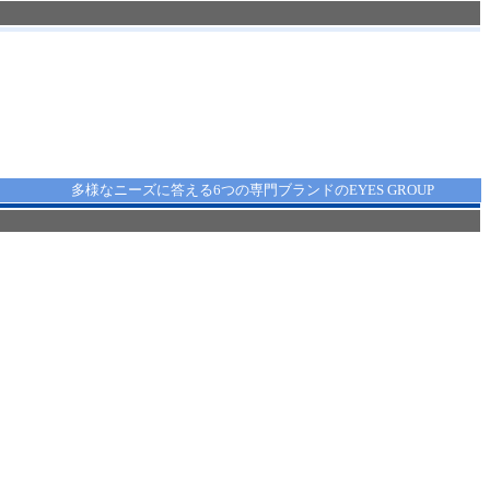
多様なニーズに答える6つの専門ブランドのEYES GROUP