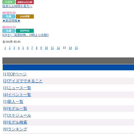
耽美なお時間を貴方へ
08/08/9:33
★新店情報★
06/03/4:53
6/3(土)「花雲紗鳥」19時より出勤!!
全101件 85-91
1
2
3
4
5
6
7
8
9
10
11
12
13
14
15
[1]TOPページ
[2]アイズでできること
[3]ニュース一覧
[4]イベント一覧
[5]新人一覧
[6]モデル一覧
[7]スケジュール
[8]モデル検索
[9]ランキング