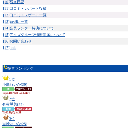
[10]写メ日記
[11]口コミ・レポート投稿
[12]口コミ・レポート一覧
[13]系列店一覧
[14]会員ランク・特典について
[15]アイズグループ情報開示について
[16]お問い合わせ
[17]link
投票ランキング
1位
小島れいか(30)
T158.B87(D).W58.H84
2位
有村琴美(32)
T162.B(C).W.H
3位
吉崎ゆいな(25)