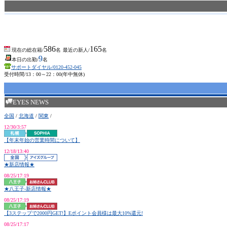
586
165
現在の総在籍/
名
最近の新人/
名
9
本日の出勤/
名
サポートダイヤル/0120-452-045
受付時間/13：00～22：00(年中無休)
EYES NEWS
全国
/
北海道
/
関東
/
12/30/3:57
【年末年始の営業時間について】
12/18/13:40
★新店情報★
08/25/17:19
★八王子-新店情報★
08/25/17:19
【3ステップで2000円GET!】Eポイント会員様は最大10%還元!
08/25/17:17