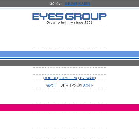
ログイン
会員詳細
求人情報
[
画像一覧
][
テキスト一覧
][
モデル検索
]
<
前の日
5月17(日)の出勤
次の日
>