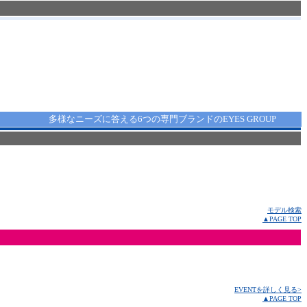
多様なニーズに答える6つの専門ブランドのEYES GROUP
モデル検索
▲PAGE TOP
EVENTを詳しく見る>
▲PAGE TOP