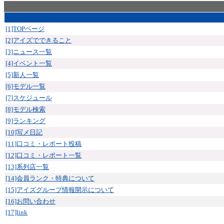
[1]TOPページ
[2]アイズでできること
[3]ニュース一覧
[4]イベント一覧
[5]新人一覧
[6]モデル一覧
[7]スケジュール
[8]モデル検索
[9]ランキング
[10]写メ日記
[11]口コミ・レポート投稿
[12]口コミ・レポート一覧
[13]系列店一覧
[14]会員ランク・特典について
[15]アイズグループ情報開示について
[16]お問い合わせ
[17]link