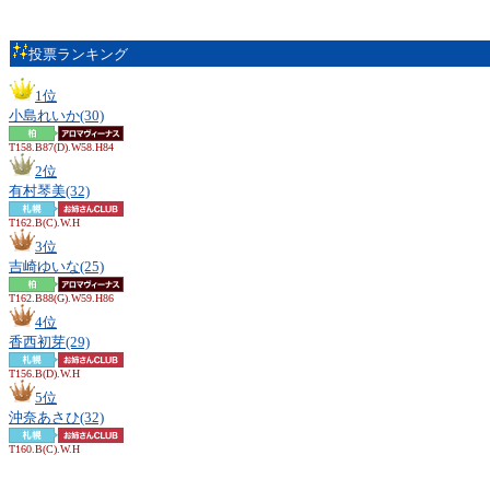
投票ランキング
1位
小島れいか(30)
T158.B87(D).W58.H84
2位
有村琴美(32)
T162.B(C).W.H
3位
吉崎ゆいな(25)
T162.B88(G).W59.H86
4位
香西初芽(29)
T156.B(D).W.H
5位
沖奈あさひ(32)
T160.B(C).W.H